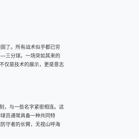
凝固了。所有战术似乎都已穷
——三分球。一场突如其来的
这不仅是技术的展示，更是意志
时刻，与一些名字紧密相连。这
种球员通常具备一种共同特
视防守者的长臂，无视山呼海