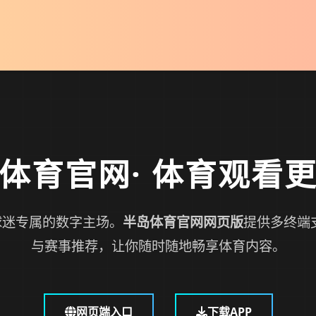
体育官网
· 体育观看
球迷专属的数字主场。
半岛体育官网网页版
提供多终端
与赛事推荐，让你随时随地畅享体育内容。
网页端入口
下载APP