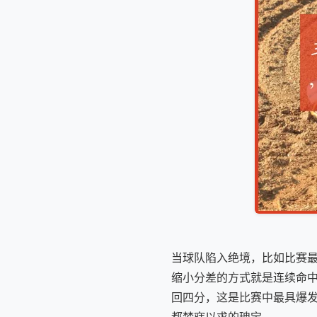
当球队陷入绝境，比如比赛最
缩小分差的方式就是连续命中
回四分，这是比赛中最具爆