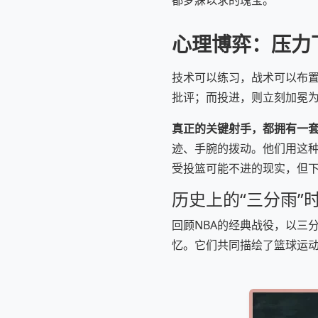
都梦寐以求的瑰宝。
心理博弈：压力
技术可以练习，战术可以布
批评；而投进，则立刻加冕
真正的关键射手，都拥有一
迹、手腕的拨动。他们用这种
受投篮可能不进的现实，但下
历史上的“三分雨”
回顾NBA的经典战役，以三
忆。它们共同描绘了篮球运