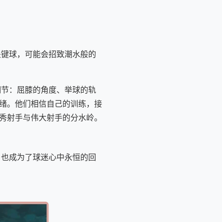
关键球，可能会招致潮水般的
细节：屈膝的角度、举球的轨
思绪。他们相信自己的训练，接
优秀射手与伟大射手的分水岭。
，也成为了球迷心中永恒的回