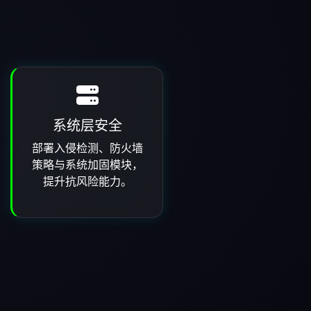
系统层安全
部署入侵检测、防火墙
策略与系统加固模块，
提升抗风险能力。