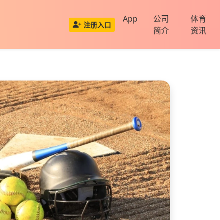
App
公司
体育
注册入口
简介
资讯