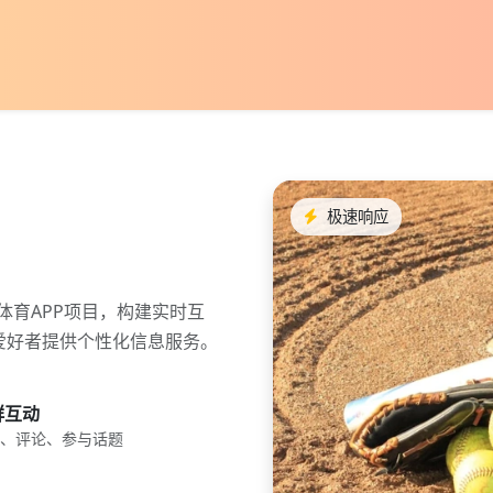
极速响应
体育APP项目，构建实时互
爱好者提供个性化信息服务。
群互动
、评论、参与话题