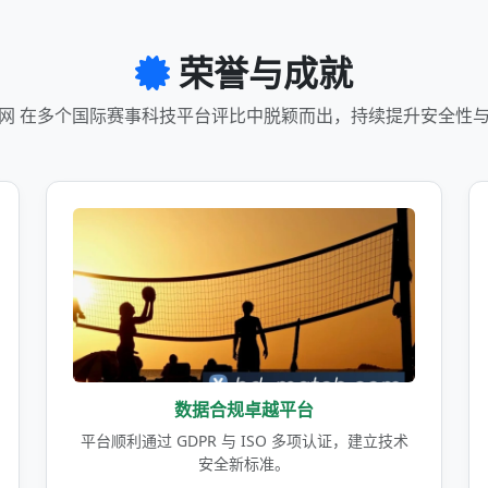
荣誉与成就
网 在多个国际赛事科技平台评比中脱颖而出，持续提升安全性
数据合规卓越平台
平台顺利通过 GDPR 与 ISO 多项认证，建立技术
安全新标准。