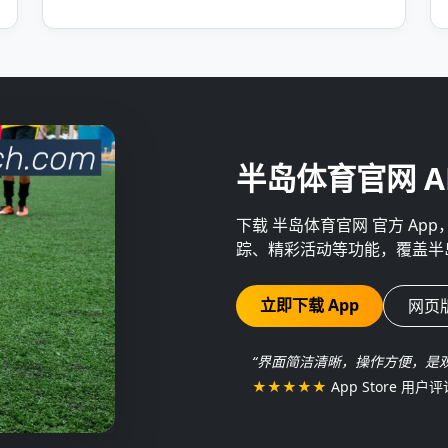
半岛体育官网 A
下载 半岛体育官网 官方 A
踪、精彩活动等功能，覆盖半
立即下载 App
网页
“界面简洁清晰，操作方便，是
★★★★★
App Store 用户评