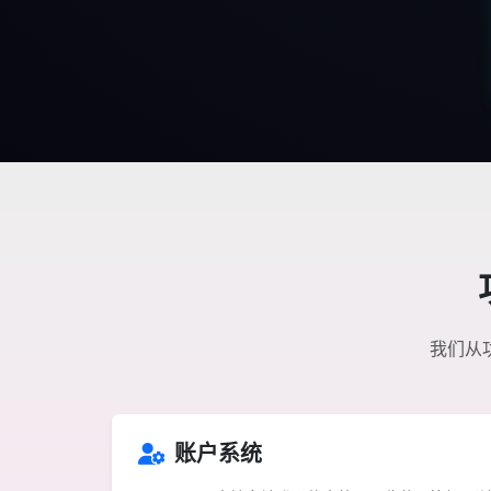
我们从
账户系统