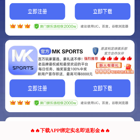
我们的网站正在建设.
它将是非常棒的网站.
更多资料
联系我们!